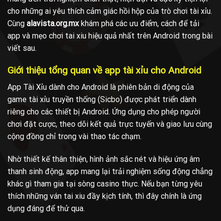
cho những ai yêu thích cảm giác hồi hộp của trò chơi tài xỉu.
Cùng
alavista.org.mx
khám phá các ưu điểm, cách để tải
app và mẹo chơi tai xiu hiệu quả nhất trên Android trong bài
viết sau.
Giới thiệu tổng quan về app tài xỉu cho Android
App Tài Xỉu dành cho Android là phiên bản di động của
game tài xỉu truyền thống (Sicbo) được phát triển dành
riêng cho các thiết bị Android. Ứng dụng cho phép người
chơi đặt cược, theo dõi kết quả trực tuyến và giao lưu cùng
cộng đồng chỉ trong vài thao tác chạm.
Nhờ thiết kế thân thiện, hình ảnh sắc nét và hiệu ứng âm
thanh sinh động, app mang lại trải nghiệm sống động chẳng
khác gì tham gia tại sòng casino thực. Nếu bạn từng yêu
thích những ván tai xiu đầy kịch tính, thì đây chính là ứng
dụng đáng để thử qua.