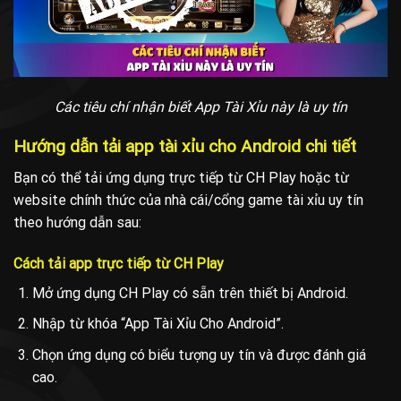
Các tiêu chí nhận biết App Tài Xỉu này là uy tín
Hướng dẫn tải app tài xỉu cho Android chi tiết
Bạn có thể tải ứng dụng trực tiếp từ CH Play hoặc từ
website chính thức của nhà cái/cổng game tài xỉu uy tín
theo hướng dẫn sau:
Cách tải app trực tiếp từ CH Play
Mở ứng dụng CH Play có sẵn trên thiết bị Android.
Nhập từ khóa “App Tài Xỉu Cho Android”.
Chọn ứng dụng có biểu tượng uy tín và được đánh giá
cao.