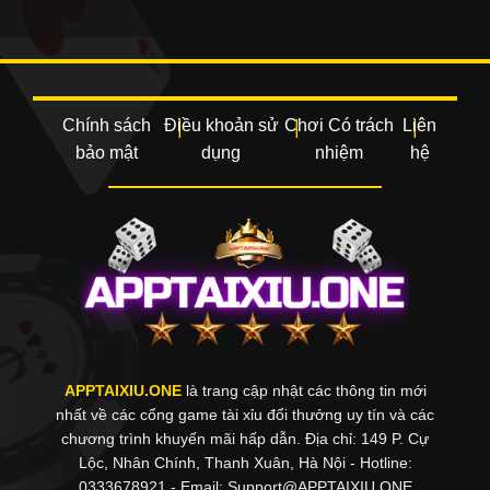
Chính sách
Điều khoản sử
Chơi Có trách
Liên
bảo mật
dụng
nhiệm
hệ
APPTAIXIU.ONE
là trang cập nhật các thông tin mới
nhất về các cổng game tài xỉu đổi thưởng uy tín và các
chương trình khuyến mãi hấp dẫn. Địa chỉ: 149 P. Cự
Lộc, Nhân Chính, Thanh Xuân, Hà Nội - Hotline:
0333678921 - Email:
Support@APPTAIXIU.ONE