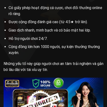
Có giấy phép hoạt động cá cược, chơi đổi thưởng online
rõ ràng.
Được cộng đồng đánh giá cao (từ 4.5★ trở lên).
Giao dịch nhanh, minh bạch và có bảo mật hai lớp.
Hỗ trợ người chơi 24/7.
Cộng đồng lớn hơn 1000 người, sự kiện thưởng thường
xuyên.
Những yếu tố này giúp người chơi an tâm trải nghiệm và gắn
bó lâu dài với tài xỉu uy tín.