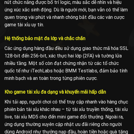
nút chức năng được bố trí logic, màu sắc dễ nhìn và hiệu
ứng xúc xắc sinh động. Dù là người mới, bạn vẫn có thể làm
quen trong vài phút và nhanh chóng bắt đầu các ván cược
game tài xỉu uy tín.
Hệ thống bảo mật đa lớp và chắc chắn
Các ứng dụng hàng đầu đều sử dụng giao thức mã hóa SSL
128-bit đến 256-bit, xác thực hai lớp (2FA) và tường lửa
nhiều tầng. Một số còn đạt chứng nhận từ các tổ chức
quốc tế như iTechLabs hoặc BMM Testlabs, đảm bảo tính
minh bạch và an toàn trong từng phiên cược.
Kho game tài xỉu đa dạng và khuyến mãi hấp dẫn
Khi tải app, người chơi có thể truy cập nhanh vào hàng chục
phiên bản tài xỉu khác nhau – từ tài xỉu truyền thống, tài xỉu
live, tài xỉu MD5 cho đến mini game đổi thưởng. Ngoài ra,
ứng dụng thường xuyên cập nhật ưu đãi riêng cho người
dùng Android như thưởng nạp đầu, hoàn tiền hoặc quà tặng