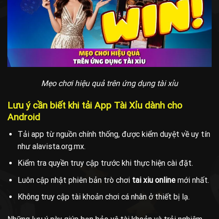
Mẹo chơi hiệu quả trên ứng dụng tài xỉu
Lưu ý cần biết khi tải App Tài Xỉu dành cho
Android
Tải app từ nguồn chính thống, được kiểm duyệt về uy tín
như alavista.org.mx.
Kiểm tra quyền truy cập trước khi thực hiện cài đặt.
Luôn cập nhật phiên bản trò chơi
tai xiu online
mới nhất.
Không truy cập tài khoản chơi cá nhân ở thiết bị lạ.