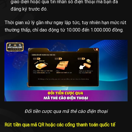
giao diện hoặc qua tin nhắn số điện thoại mà bạn đã
đăng ký trước đó.
Thời gian xử lý gần như ngay lập tức, tuy nhiên hạn mức rút
thường thấp, chỉ dao động từ 10.000 đến 1.000.000 đồng.
Đổi tiền cược qua mã thẻ cào điện thoại
Rút tiền qua mã QR hoặc các cổng thanh toán quốc tế