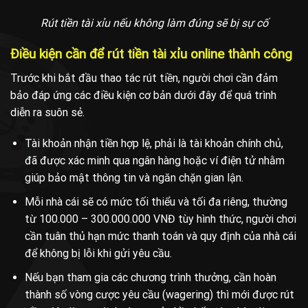
Rút tiền tài xỉu nếu không làm đúng sẽ bị sự cố
Điều kiện cần để rút tiền tài xỉu online thành công
Trước khi bắt đầu thao tác rút tiền, người chơi cần đảm
bảo đáp ứng các điều kiện cơ bản dưới đây để quá trình
diễn ra suôn sẻ.
Tài khoản nhận tiền hợp lệ, phải là tài khoản chính chủ,
đã được xác minh qua ngân hàng hoặc ví điện tử nhằm
giúp bảo mật thông tin và ngăn chặn gian lận.
Mỗi nhà cái sẽ có mức tối thiểu và tối đa riêng, thường
từ 100.000 – 300.000.000 VNĐ tùy hình thức, người chơi
cần tuân thủ hạn mức thanh toán và quy định của nhà cái
để không bị lỗi khi gửi yêu cầu.
Nếu bạn tham gia các chương trình thưởng, cần hoàn
thành số vòng cược yêu cầu (wagering) thì mới được rút