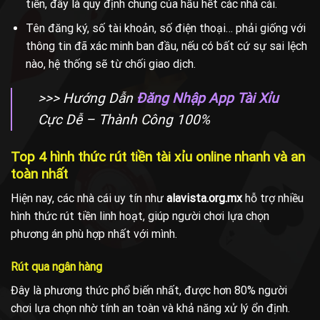
tiền, đây là quy định chung của hầu hết các nhà cái.
Tên đăng ký, số tài khoản, số điện thoại… phải giống với
thông tin đã xác minh ban đầu, nếu có bất cứ sự sai lệch
nào, hệ thống sẽ từ chối giao dịch.
>>> Hướng Dẫn
Đăng Nhập App Tài Xỉu
Cực Dễ – Thành Công 100%
Top 4 hình thức rút tiền tài xỉu online nhanh và an
toàn nhất
Hiện nay, các nhà cái uy tín như
alavista.org.mx
hỗ trợ nhiều
hình thức rút tiền linh hoạt, giúp người chơi lựa chọn
phương án phù hợp nhất với mình.
Rút qua ngân hàng
Đây là phương thức phổ biến nhất, được hơn 80% người
chơi lựa chọn nhờ tính an toàn và khả năng xử lý ổn định.