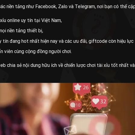
các nền tảng như Facebook, Zalo và Telegram, nơi bạn có thể cập
ỉu online uy tín tại Việt Nam,
ọi nền tảng thiết bị,
tín đang hot nhất hiện nay và các ưu đãi, giftcode còn hiệu lực t
vấn viên cùng cộng đồng người chơi.
eb chia sẻ nội dung hữu ích về chiến lược chơi tài xỉu tốt nhất 