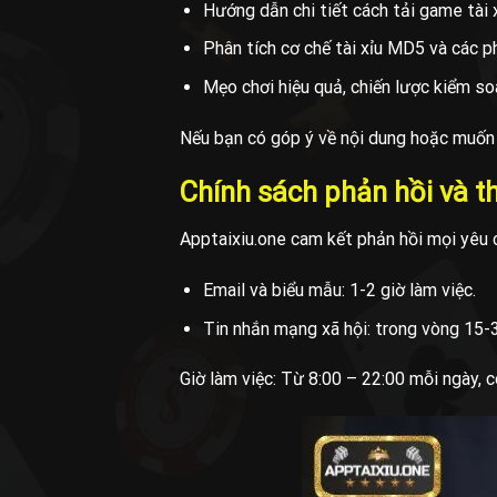
Hướng dẫn chi tiết cách tải game tài x
Phân tích cơ chế tài xỉu MD5 và các ph
Mẹo chơi hiệu quả, chiến lược kiểm soá
Nếu bạn có góp ý về nội dung hoặc muốn c
Chính sách phản hồi và th
Apptaixiu.one cam kết phản hồi mọi yêu c
Email và biểu mẫu: 1-2 giờ làm việc.
Tin nhắn mạng xã hội: trong vòng 15-
Giờ làm việc: Từ 8:00 – 22:00 mỗi ngày, 