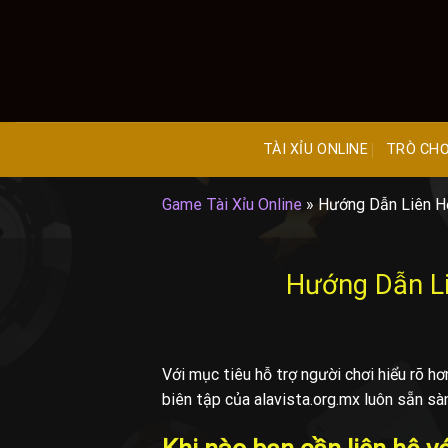
Bỏ
qua
nội
dung
TÀI XỈU ONLINE
TRÒ CHƠI
Game Tài Xỉu Online
»
Hướng Dẫn Liên Hệ
Hướng Dẫn Li
Với mục tiêu hỗ trợ người chơi hiểu rõ 
biên tập của alavista.org.mx luôn sẵn sà