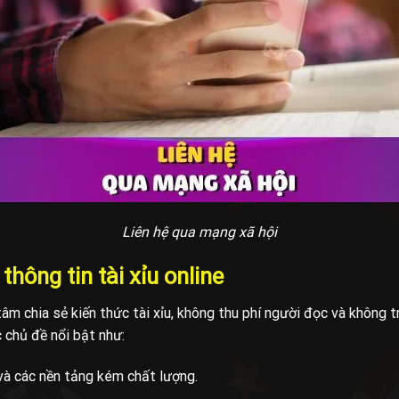
Liên hệ qua mạng xã hội
thông tin tài xỉu online
m chia sẻ kiến thức tài xỉu, không thu phí người đọc và không tr
 chủ đề nổi bật như:
 và các nền tảng kém chất lượng.