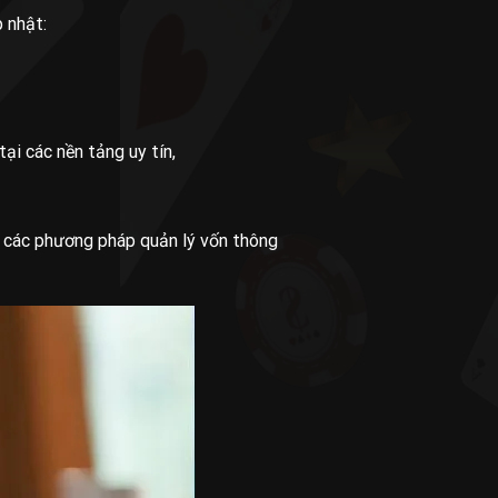
 nhật:
ại các nền tảng uy tín,
và các phương pháp quản lý vốn thông