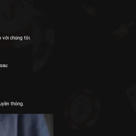
 với chúng tôi.
sau:
ruyền thông.