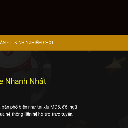
ẪN
KINH NGHIỆM CHƠI
ne Nhanh Nhất
ên bản phổ biến như tài xỉu MD5, đội ngũ
 qua hệ thống
liên hệ
hỗ trợ trực tuyến.