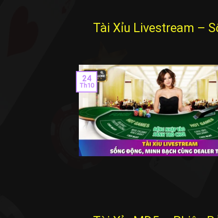
Tài Xỉu Livestream – 
24
Th10