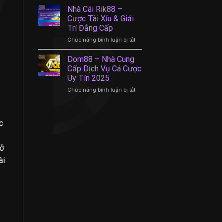
Cái
Không
Nhà Cái Rik88 –
86bet
Thể
Cược Tài Xỉu & Giải
–
Bỏ
Trí Đẳng Cấp
Sân
Qua
Chức năng bình luận bị tắt
ở
Chơi
Nhà
Đẳng
Cái
Cấp
Dom88 – Nhà Cung
Rik88
Đến
Cấp Dịch Vụ Cá Cược
–
Từ
Uy Tín 2025
Cược
Châu
Chức năng bình luận bị tắt
ở
Tài
Âu
Dom88
Xỉu
–
&
Nhà
Giải
c
Cung
Trí
Cấp
Đẳng
Dịch
Cấp
 ở
Vụ
Cá
ài
Cược
Uy
Tín
2025