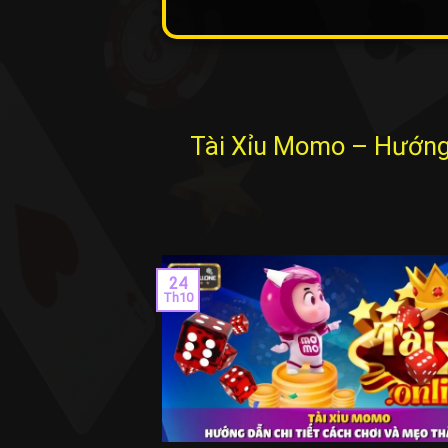
Tài Xỉu Momo – Hướng
24
Th10