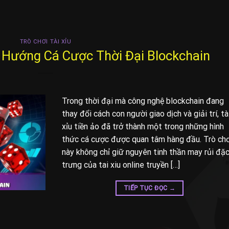
TRÒ CHƠI TÀI XỈU
u Hướng Cá Cược Thời Đại Blockchain
Trong thời đại mà công nghệ blockchain đang
thay đổi cách con người giao dịch và giải trí, tà
xỉu tiền ảo đã trở thành một trong những hình
thức cá cược được quan tâm hàng đầu. Trò chơ
này không chỉ giữ nguyên tinh thần may rủi đặ
trưng của tai xiu online truyền […]
TIẾP TỤC ĐỌC
→