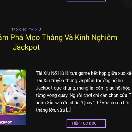
TRÒ CHƠI TÀI XỈU
hám Phá Mẹo Thắng Và Kinh Nghiệm
Jackpot
Tài Xỉu Nổ Hũ là tựa game kết hợp giữa xúc xắ
Tài Xỉu truyền thống và phần thưởng nổ hũ
Jackpot cực khủng, mang lại cảm giác hồi hộp
từng vòng quay. Người chơi chỉ cần chọn cửa T
hoặc Xỉu sau đó nhấn “Quay” để vừa có cơ hội
thắng lớn, vừa […]
TIẾP TỤC ĐỌC
→