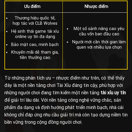
Ưu điểm
Nhược điểm
Thương hiệu quốc tế,
hợp tác với CLB Wolves
Một số sảnh nâng cao yêu
Hệ sinh thái game tài xỉu
cầu vốn ban đầu cao
online uy tín đa dạng
Người mới cần thời gian làm
Bảo mật cao, minh bạch
quen với nhiều lựa chọn
Khuyến mãi dễ tham gia,
tiền thưởng cao
Từ những phân tích ưu – nhược điểm như trên, có thể thấy
đây là một nền tảng chơi Tài Xỉu đáng tin cậy, phù hợp với
những người chơi đang tìm kiếm một nền tảng
tài xỉu uy tín
để giải trí lâu dài. Với nền tảng công nghệ vững chắc, sản
phẩm đa dạng và định hướng phát triển minh bạch, nhà cái
không chỉ đáp ứng nhu cầu giải trí mà còn tạo dựng niềm tin
bền vững trong cộng đồng người chơi.