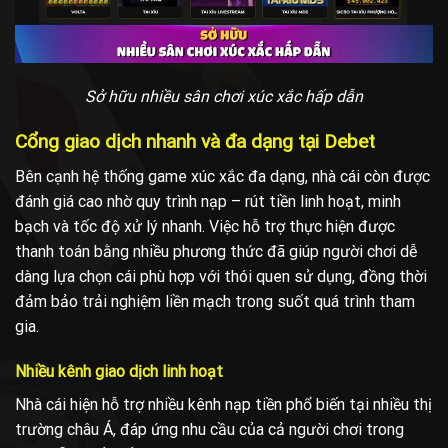
Sở hữu nhiều sân chơi xúc xắc hấp dẫn
Cổng giao dịch nhanh và đa dạng tại Debet
Bên cạnh hệ thống game xúc xắc đa dạng, nhà cái còn được
đánh giá cao nhờ quy trình nạp – rút tiền linh hoạt, minh
bạch và tốc độ xử lý nhanh. Việc hỗ trợ thực hiện được
thanh toán bằng nhiều phương thức đã giúp người chơi dễ
dàng lựa chọn cái phù hợp với thói quen sử dụng, đồng thời
đảm bảo trải nghiệm liền mạch trong suốt quá trình tham
gia.
Nhiều kênh giao dịch linh hoạt
Nhà cái hiện hỗ trợ nhiều kênh nạp tiền phổ biến tại nhiều thị
trường châu Á, đáp ứng nhu cầu của cả người chơi trong