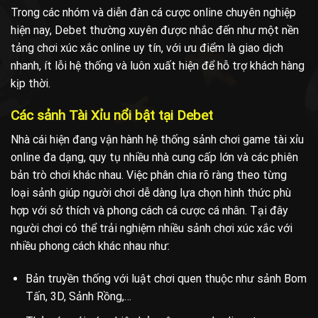
Trong các nhóm và diễn đàn cá cược online chuyên nghiệp
hiện nay, Debet thường xuyên được nhắc đến như một nền
tảng chơi xúc xắc online uy tín, với ưu điểm là giao dịch
nhanh, ít lỗi hệ thống và luôn xuất hiện để hỗ trợ khách hàng
kịp thời.
Các sảnh Tài Xỉu nổi bật tại Debet
Nhà cái hiện đang vận hành hệ thống sảnh chơi game tài xỉu
online đa dạng, quy tụ nhiều nhà cung cấp lớn và các phiên
bản trò chơi khác nhau. Việc phân chia rõ ràng theo từng
loại sảnh giúp người chơi dễ dàng lựa chọn hình thức phù
hợp với sở thích và phong cách cá cược cá nhân. Tại đây
người chơi có thể trải nghiệm nhiều sảnh chơi xúc xắc với
nhiều phong cách khác nhau như:
Bản truyền thống với luật chơi quen thuộc như sảnh Bom
Tấn, 3D, Sảnh Rồng,…