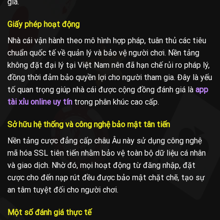
gia.
Giấy phép hoạt động
Nhà cái vận hành theo mô hình hợp pháp, tuân thủ các tiêu
chuẩn quốc tế về quản lý và bảo vệ người chơi. Nền tảng
không đặt đại lý tại Việt Nam nên đã hạn chế rủi ro pháp lý,
đồng thời đảm bảo quyền lợi cho người tham gia. Đây là yếu
tố quan trọng giúp nhà cái được cộng đồng đánh giá là
app
tài xỉu online uy tín
trong phân khúc cao cấp.
Sở hữu hệ thống và công nghệ bảo mật tân tiến
Nền tảng cược đẳng cấp châu Âu này sử dụng công nghệ
mã hóa SSL tiên tiến nhằm bảo vệ toàn bộ dữ liệu cá nhân
và giao dịch. Nhờ đó, mọi hoạt động từ đăng nhập, đặt
cược cho đến nạp rút đều được bảo mật chặt chẽ, tạo sự
an tâm tuyệt đối cho người chơi.
Một số đánh giá thực tế