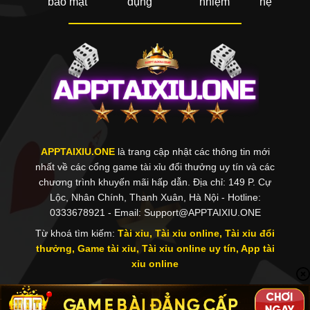
bảo mật
dụng
nhiệm
hệ
APPTAIXIU.ONE
là trang cập nhật các thông tin mới
nhất về các cổng game tài xỉu đổi thưởng uy tín và các
chương trình khuyến mãi hấp dẫn. Địa chỉ: 149 P. Cự
Lộc, Nhân Chính, Thanh Xuân, Hà Nội - Hotline:
0333678921 - Email:
Support@APPTAIXIU.ONE
Từ khoá tìm kiếm:
Tài xỉu, Tài xỉu online, Tài xỉu đổi
thưởng, Game tài xỉu, Tài xỉu online uy tín, App tài
xỉu online